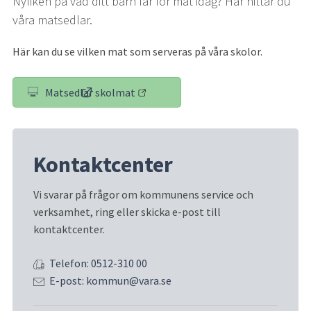
Nyfiken på vad ditt barn får för mat idag? Här hittar du 
våra matsedlar.
Här kan du se vilken mat som serveras på våra skolor.
Matsedlar skolmat
(länk till annan webbplats)
Kontaktcenter
Vi svarar på frågor om kommunens service och 
verksamhet, ring eller skicka e-post till 
kontaktcenter.
Telefon: 0512-310 00
E-post: kommun@vara.se