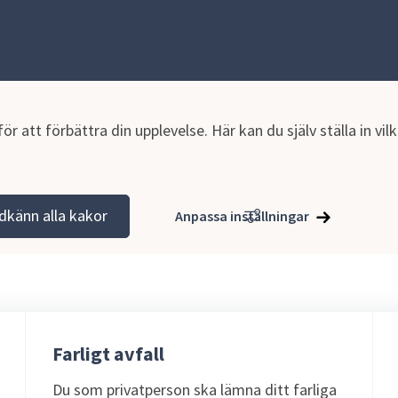
r att förbättra din upplevelse. Här kan du själv ställa in vi
jö, hälsoskydd och naturvård
Miljöskydd
dkänn alla kakor
Anpassa inställningar
Farligt avfall
Du som privatperson ska lämna ditt farliga