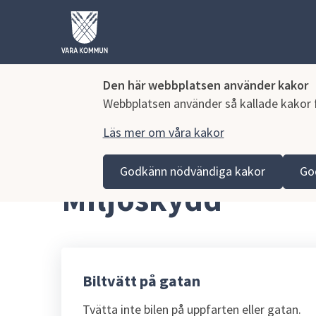
Den här webbplatsen använder kakor
Webbplatsen använder så kallade kakor fö
Läs mer om våra kakor
Hoppa till innehåll
Vara kommun
Bygga, miljö och infrastruktur
Mil
Godkänn nödvändiga kakor
Go
Miljöskydd
Biltvätt på gatan
Tvätta inte bilen på uppfarten eller gatan.