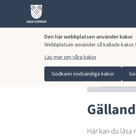
Den här webbplatsen använder kakor
Webbplatsen använder så kallade kakor fö
Läs mer om våra kakor
Hoppa till innehåll
Vara kommun
Bygga, miljö och infrastruktur
Sam
Godkänn nödvändiga kakor
Go
Relaterat innehå
Gälland
Här kan du läsa m