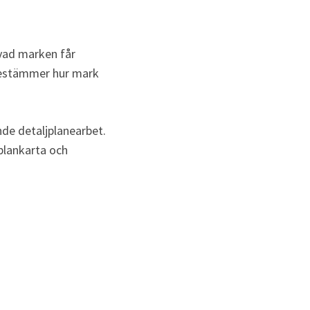
 vad marken får 
bestämmer hur mark 
de detaljplanearbet. 
plankarta och 