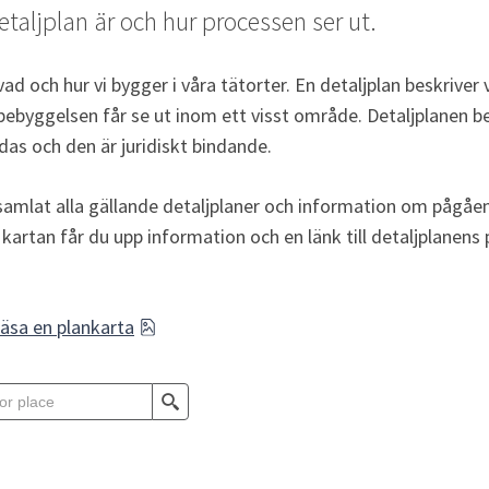
taljplan är och hur processen ser ut.
vad och hur vi bygger i våra tätorter. En detaljplan beskriver
 bebyggelsen får se ut inom ett visst område. Detaljplanen 
as och den är juridiskt bindande.
 samlat alla gällande detaljplaner och information om pågåen
 kartan får du upp information och en länk till detaljplanens 
png, 498.3 kB, öppnas i nytt fönster.
läsa en plankarta