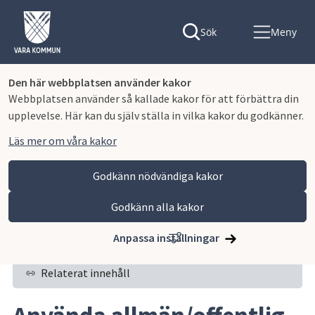
Sök
Meny
Den här webbplatsen använder kakor
Webbplatsen använder så kallade kakor för att förbättra din
upplevelse. Här kan du själv ställa in vilka kakor du godkänner.
Läs mer om våra kakor
Godkänn nödvändiga kakor
Godkänn alla kakor
Hoppa till innehåll
Vara kommun
Bygga, miljö och infrastruktur
Trafik och gator
Använda allmän/offentlig plats
Anpassa inställningar
Relaterat innehåll