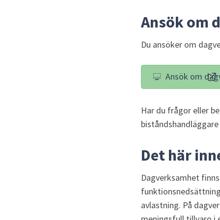
Ansök om 
Du ansöker om dagve
Ansök om dag
(l
Har du frågor eller be
biståndshandläggare
Det här in
Dagverksamhet finns i 
funktionsnedsättning,
avlastning. På dagve
meningsfull tillvaro i 