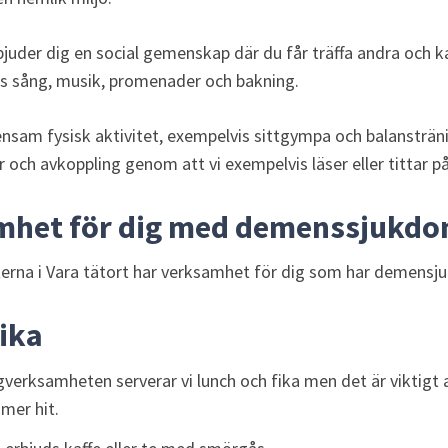
der dig en social gemenskap där du får träffa andra och kan 
is sång, musik, promenader och bakning.
sam fysisk aktivitet, exempelvis sittgympa och balanstränin
r och avkoppling genom att vi exempelvis läser eller tittar p
mhet för dig med demenssjukd
rna i Vara tätort har verksamhet för dig som har demensj
ika
erksamheten serverar vi lunch och fika men det är viktigt at
er hit.