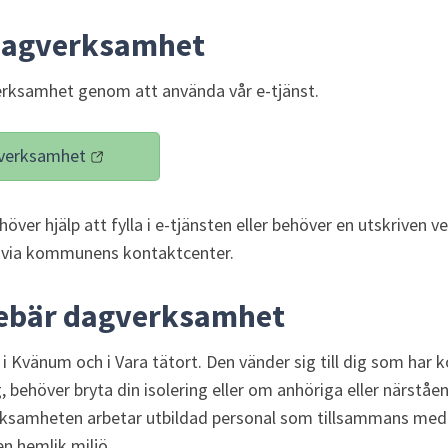
dagverksamhet
rksamhet genom att använda vår e-tjänst.
verksamhet
änk till annan webbplats)
höver hjälp att fylla i e-tjänsten eller behöver en utskriven v
 via kommunens kontaktcenter.
nebär dagverksamhet
Kvänum och i Vara tätort. Den vänder sig till dig som har kog
 behöver bryta din isolering eller om anhöriga eller närståe
rksamheten arbetar utbildad personal som tillsammans med 
en hemlik miljö.