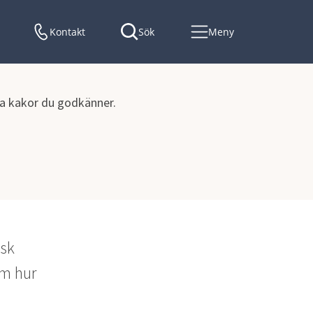
Kontakt
Sök
Meny
lka kakor du godkänner.
sk 
m hur 