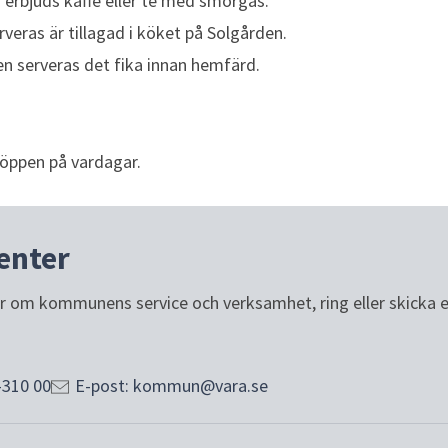
erbjuds kaffe eller te med smörgås.
eras är tillagad i köket på Solgården.
n serveras det fika innan hemfärd.
öppen på vardagar.
enter
or om kommunens service och verksamhet, ring eller skicka e-p
-310 00
E-post: kommun@vara.se