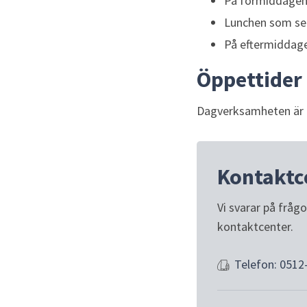
På förmiddagen 
Lunchen som serv
På eftermiddage
Öppettider
Dagverksamheten är 
Kontaktc
Vi svarar på fråg
kontaktcenter.
Telefon: 0512