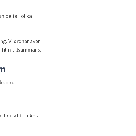
delta i olika 
g. Vi ordnar även 
å film tillsammans.
om
ukdom.
t du ätit frukost 