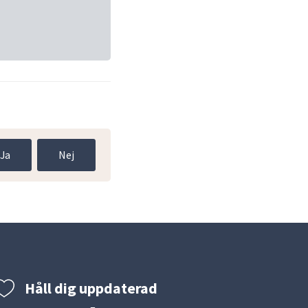
Ja
Nej
Håll dig uppdaterad