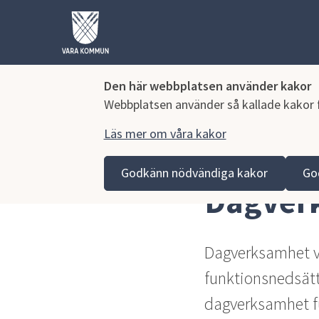
Den här webbplatsen använder kakor
Webbplatsen använder så kallade kakor fö
Läs mer om våra kakor
Hoppa till innehåll
Vara kommun
Omsorg och stöd
Äldreomsorg
Godkänn nödvändiga kakor
Go
Dagver
Dagverksamhet vän
funktionsnedsätt
dagverksamhet f