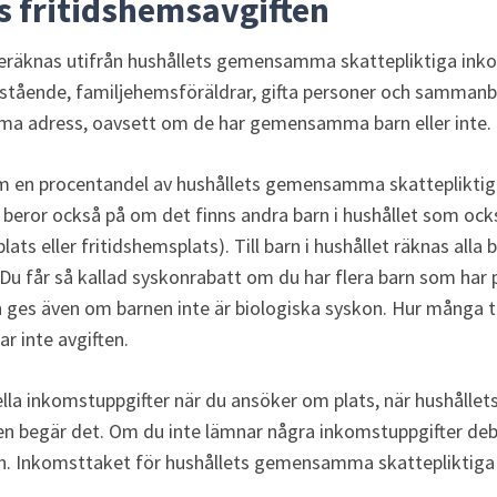
s fritidshemsavgiften
eräknas utifrån hushållets gemensamma skattepliktiga ink
tående, familjehemsföräldrar, gifta personer och sammanb
ma adress, oavsett om de har gemensamma barn eller inte.
m en procentandel av hushållets gemensamma skattepliktiga
beror också på om det finns andra barn i hushållet som också
s eller fritidshemsplats). Till barn i hushållet räknas alla 
 Du får så kallad syskonrabatt om du har flera barn som har p
es även om barnen inte är biologiska syskon. Hur många ti
r inte avgiften.
lla inkomstuppgifter när du ansöker om plats, när hushållet
en begär det. Om du inte lämnar några inkomstuppgifter deb
an. Inkomsttaket för hushållets gemensamma skattepliktiga