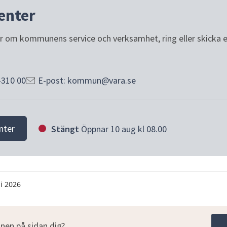
enter
or om kommunens service och verksamhet, ring eller skicka e-p
-310 00
E-post: kommun@vara.se
nter
Stängt
Öppnar 10 aug kl 08.00
li 2026
nen på sidan dig?