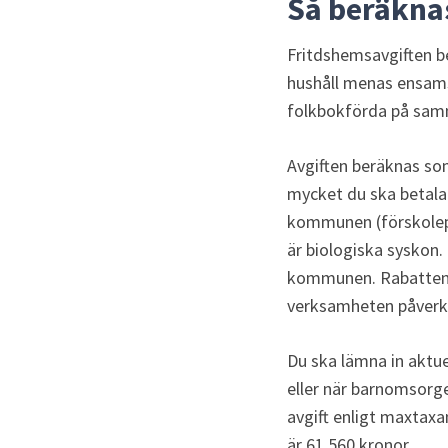
Så beräkna
Fritdshemsavgiften b
hushåll menas ensams
folkbokförda på sam
Avgiften beräknas so
mycket du ska betala 
kommunen (förskoleplat
är biologiska syskon.
kommunen. Rabatten g
verksamheten påverka
Du ska lämna in aktue
eller när barnomsorg
avgift enligt maxtax
är 61 560 kronor.