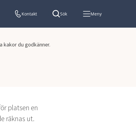
Kontakt
Sök
Meny
lka kakor du godkänner.
idshem
ör platsen en 
e räknas ut.