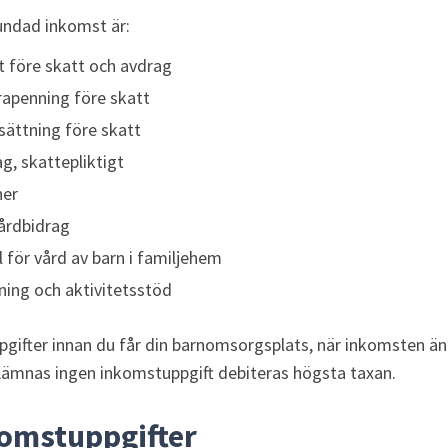
undad inkomst är:
 före skatt och avdrag
rapenning före skatt
sättning före skatt
g, skattepliktigt
ner
vårdbidrag
l för vård av barn i familjehem
ning och aktivitetsstöd
ifter innan du får din barnomsorgsplats, när inkomsten ändr
ämnas ingen inkomstuppgift debiteras högsta taxan.
omstuppgifter