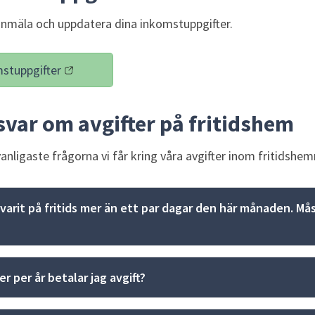
 anmäla och uppdatera dina inkomstuppgifter.
stuppgifter
änk till annan webbplats)
svar om avgifter på fritidshem
vanligaste frågorna vi får kring våra avgifter inom fritidshe
 varit på fritids mer än ett par dagar den här månaden. Mås
 per år betalar jag avgift?