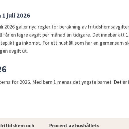
 1 juli 2026
i 2026 gäller nya regler för beräkning av fritidshemsavgiften
ll får en lägre avgift per månad än tidigare. Det innebär att 1
attepliktiga inkomst. För ett hushåll som har en gemensam sk
gen avgift ut.
26
fterna för 2026. Med barn 1 menas det yngsta barnet. Det är i
dshem
fritidshem och 
Procent av hushållets 