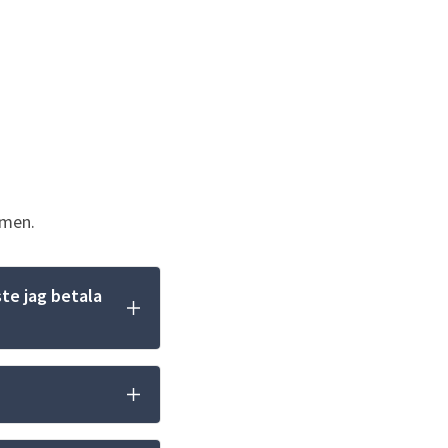
mmen.
te jag betala 