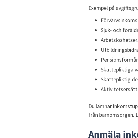
Exempel på avgiftsgr
Förvärvsinkomst
Sjuk- och föräld
Arbetslöshetser
Utbildningsbidra
Pensionsförmå
Skattepliktiga 
Skattepliktig de
Aktivitetsersätt
Du lämnar inkomstuppg
från barnomsorgen. L
Anmäla ink