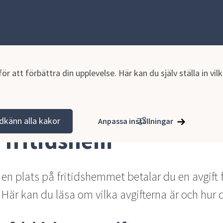
r att förbättra din upplevelse. Här kan du själv ställa in vi
anpassad grundskola och fritidshem
Fritidshem
Avgifter frit
dkänn alla kakor
Anpassa inställningar
r fritidshem
 en plats på fritidshemmet betalar du en avgift f
Här kan du läsa om vilka avgifterna är och hur d