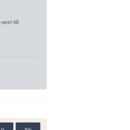
ost till 
Ja
Nej