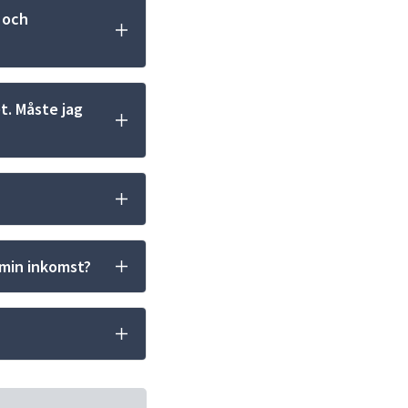
och 
. Måste jag 
 min inkomst?