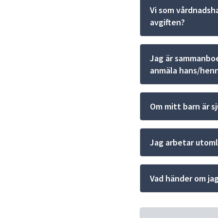
Vi som vårdnadsha
avgiften?
Jag är sammanboen
anmäla hans/henn
Om mitt barn är sj
Jag arbetar utoml
Vad händer om jag