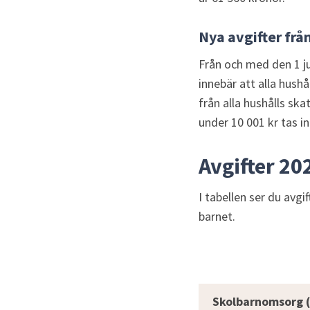
Nya avgifter från
Från och med den 1 jul
innebär att alla hushå
från alla hushålls sk
under 10 001 kr tas in
Avgifter 20
I tabellen ser du avgi
barnet.
Avgifter friti
Skolbarnomsorg (