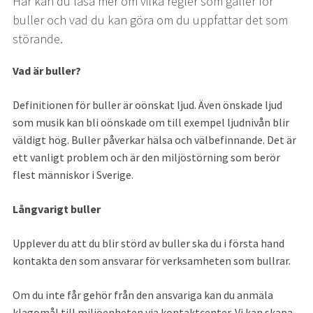
Här kan du läsa mer om vilka regler som gäller för 
buller och vad du kan göra om du uppfattar det som 
störande.
Vad är buller?
Definitionen för buller är oönskat ljud. Även önskade ljud 
som musik kan bli oönskade om till exempel ljudnivån blir 
väldigt hög. Buller påverkar hälsa och välbefinnande. Det är 
ett vanligt problem och är den miljöstörning som berör 
flest människor i Sverige.
Långvarigt buller
Upplever du att du blir störd av buller ska du i första hand 
kontakta den som ansvarar för verksamheten som bullrar.
Om du inte får gehör från den ansvariga kan du anmäla 
klagomål till miljöenheten via kontaktcenter. Vi kan skapa 