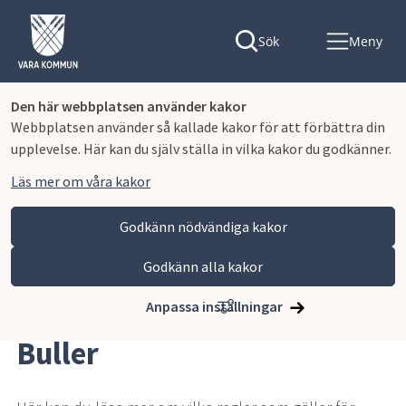
Sök
Meny
Den här webbplatsen använder kakor
Webbplatsen använder så kallade kakor för att förbättra din
upplevelse. Här kan du själv ställa in vilka kakor du godkänner.
Läs mer om våra kakor
Godkänn nödvändiga kakor
Godkänn alla kakor
Hoppa till innehåll
Vara kommun
Bygga, miljö och infrastruktur
Miljö, hälsoskydd och naturvård
Hälsoskydd
Buller
Anpassa inställningar
Buller