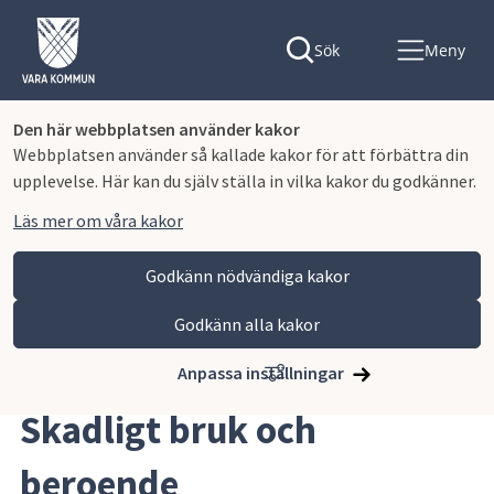
Sök
Meny
Den här webbplatsen använder kakor
Webbplatsen använder så kallade kakor för att förbättra din
upplevelse. Här kan du själv ställa in vilka kakor du godkänner.
Läs mer om våra kakor
Godkänn nödvändiga kakor
Godkänn alla kakor
Hoppa till innehåll
Vara kommun
Omsorg och stöd
Socialt stöd och trygghet
Skadligt bruk och beroende
Anpassa inställningar
Skadligt bruk och 
beroende