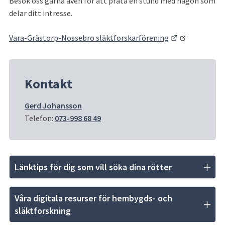
Besök oss gärna även för att prata en stund med någon som 
delar ditt intresse.
Länk till ann
Vara-Grästorp-Nossebro släktforskarförening
Kontakt
Gerd Johansson
Telefon: 
073-998 68 49
Länktips för dig som vill söka dina rötter
Våra digitala resurser för hembygds- och 
släktforskning