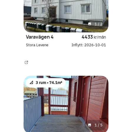
1
/
2
Varavägen 4
4433
kr/mån
Stora Levene
Inflytt:
2026-10-01
📐
3 rum •
74.1m²
1
/
5