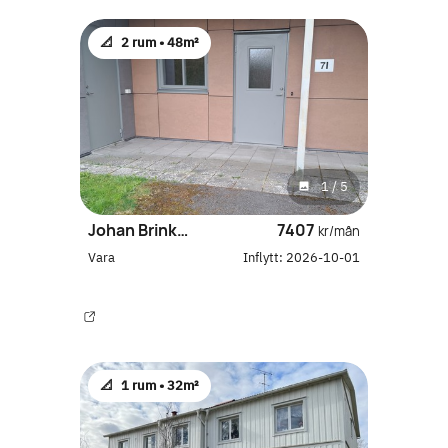
📐
2 rum •
48m²
1
/
5
Johan Brinks gata 7I
7407
kr/mån
Vara
Inflytt:
2026-10-01
📐
1 rum •
32m²