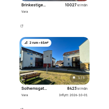
Brinkestigen 8D
10027
kr/mån
Vara
📐
2 rum •
61m²
1
/
5
Solhemsgatan 4
8423
kr/mån
Vara
Inflytt:
2026-10-01