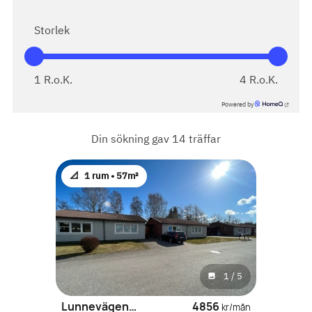
Storlek
1
R.o.K.
4
R.o.K.
Powered by
Din sökning gav
14
träffar
📐
1 rum •
57m²
1
/
5
Lunnevägen 7
4856
kr/mån