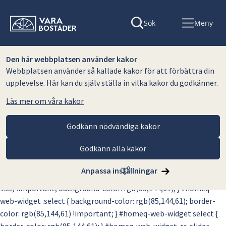
Sök
Meny
Den här webbplatsen använder kakor
Webbplatsen använder så kallade kakor för att förbättra din
upplevelse. Här kan du själv ställa in vilka kakor du godkänner.
Läs mer om våra kakor
Godkänn nödvändiga kakor
Godkänn alla kakor
#homeq-anchor { display: block; margin-left: 20%; margin-right:
20%; } #search-widget { align-content: center; background-color:
Anpassa inställningar
green; } #homeq-web-widget .homeq-select { color: rgb(144, 61,
133) !important; background-color: rgb(85,144,61); } #homeq-
web-widget .select { background-color: rgb(85,144,61); border-
color: rgb(85,144,61) !important; } #homeq-web-widget select {