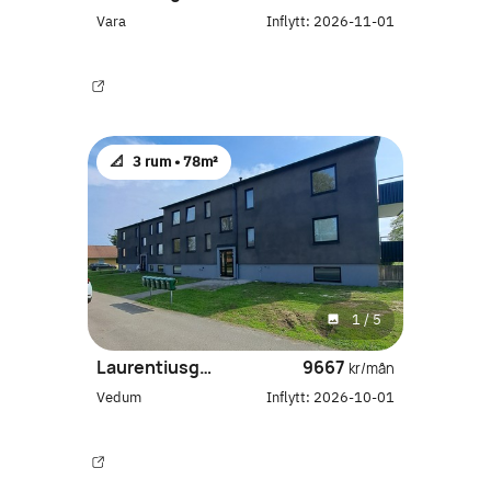
Vara
Inflytt:
2026-11-01
📐
3 rum •
78m²
1
/
5
Laurentiusgatan 7B
9667
kr/mån
Vedum
Inflytt:
2026-10-01