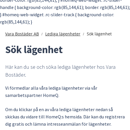
border-color: rgb(85,144,61); } #homeq-web-widget .rc-slider-
handle { background-color: rgb(85,144,61); border: rgb(85,144,61);
} #homeq-web-widget .rc-slider-track { background-color:
rgb(85,144,61); }
Hoppa till innehåll
Vara Bostäder AB
Lediga lägenheter
Sök lägenhet
Sök lägenhet
Här kan du se och söka lediga lägenheter hos Vara 
Bostäder.
Vi förmedlar alla våra lediga lägenheter via vår 
samarbetspartner HomeQ.
Om du klickar på en av våra lediga lägenheter nedan så 
skickas du vidare till HomeQ:s hemsida. Där kan du registrera 
dig gratis och lämna intresseanmälan för lägenheter.