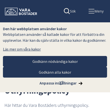
Sök
Meny
Den här webbplatsen använder kakor
Webbplatsen använder så kallade kakor för att förbättra din
upplevelse. Här kan du själv ställa in vilka kakor du godkänner.
Läs mer om våra kakor
Godkänn nödvändiga kakor
Godkänn alla kakor
Hoppa till innehåll
Vara Bostäder AB
Lediga lägenheter
Uthyrningspolicy
Anpassa inställningar
Uthyrningspolicy
Här hittar du Vara Bostäders uthyrningspolicy.