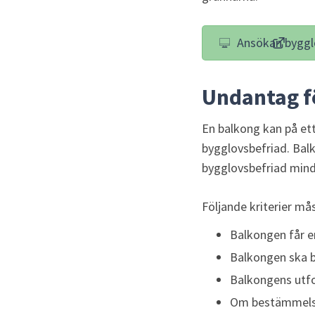
Ansökan byggl
(länk t
Undantag f
En balkong kan på et
bygglovsbefriad. Bal
bygglovsbefriad mind
Följande kriterier må
Balkongen får e
Balkongen ska 
Balkongens utf
Om bestämmelse 