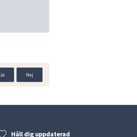
Ja
Nej
Håll dig uppdaterad