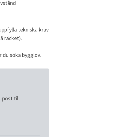
avstånd
pfylla tekniska krav 
å räcket).
r du söka bygglov.
ost till 