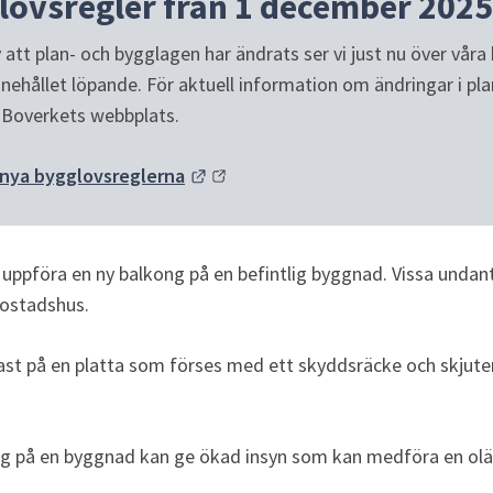
lovsregler från 1 december 2025
att plan- och bygglagen har ändrats ser vi just nu över våra 
nehållet löpande. För aktuell information om ändringar i pla
å Boverkets webbplats.
Länk till annan webbplats.
nya bygglovsreglerna
 uppföra en ny balkong på en befintlig byggnad. Vissa undant
bostadshus.
ast på en platta som förses med ett skyddsräcke och skjuter
ng på en byggnad kan ge ökad insyn som kan medföra en olä