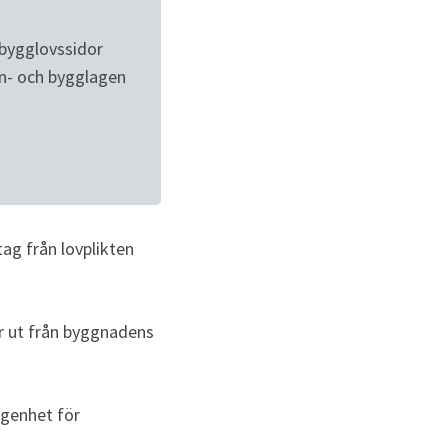
bygglovssidor 
n- och bygglagen 
ag från lovplikten 
 ut från byggnadens 
genhet för 