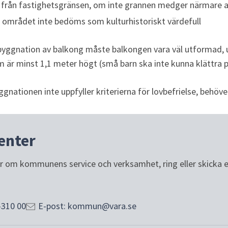
 från fastighetsgränsen, om inte grannen medger närmare 
 området inte bedöms som kulturhistoriskt värdefull 
byggnation av balkong måste balkongen vara väl utformad, up
 är minst 1,1 meter högt (små barn ska inte kunna klättra p
nationen inte uppfyller kriterierna för lovbefrielse, behöve
enter
or om kommunens service och verksamhet, ring eller skicka e-p
-310 00
E-post: kommun@vara.se