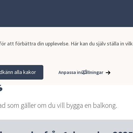
r att förbättra din upplevelse. Här kan du själv ställa in vi
a nytt, ändra eller riva
Vad ska du bygga?
Balkong
dkänn alla kakor
Anpassa inställningar
g
ad som gäller om du vill bygga en balkong.