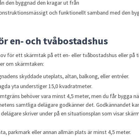
rån den byggnad den kragar ut från
 konstruktionsmässigt och funktionellt samband med den byg
ör en- och tvåbostadshus
ov för ett skärmtak på ett en- eller tvåbostadshus eller på ti
r om skärmtaken:
nadens skyddade uteplats, altan, balkong, eller entréer.
da yta understiger 15,0 kvadratmeter.
tomtgräns behöver vara minst 4,5 meter, men du får bygga n
etens samtliga delägare godkänner det. Godkännandet kan 
 delägare skriver under på en situationsplan som visar skärm
ata, parkmark eller annan allmän plats är minst 4,5 meter.