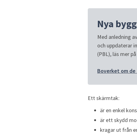
Nya bygg
Med anledning av 
och uppdaterar in
(PBL), läs mer p
Boverket om de 
Ett skärmtak:
är en enkel kon
är ett skydd mo
kragar ut från 