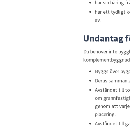
har sin bäring f
har ett tydligt
av.
Undantag f
Du behöver inte byggl
komplementbyggnade
Byggs över bygg
Deras sammanlag
Avståndet till 
om grannfastigh
genom att varje
placering.
Avståndet till g