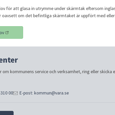
lov för att glasa in utrymme under skärmtak eftersom ingla
er oavsett om det befintliga skärmtaket är uppfört med eller
ov
ill annan webbplats)
enter
or om kommunens service och verksamhet, ring eller skicka e-p
-310 00
E-post: kommun@vara.se