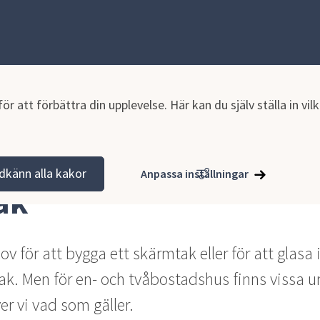
r att förbättra din upplevelse. Här kan du själv ställa in vi
a nytt, ändra eller riva
Vad ska du bygga?
Skärmtak
dkänn alla kakor
Anpassa inställningar
ak
v för att bygga ett skärmtak eller för att glasa i
ak. Men för en- och tvåbostadshus finns vissa u
er vi vad som gäller.