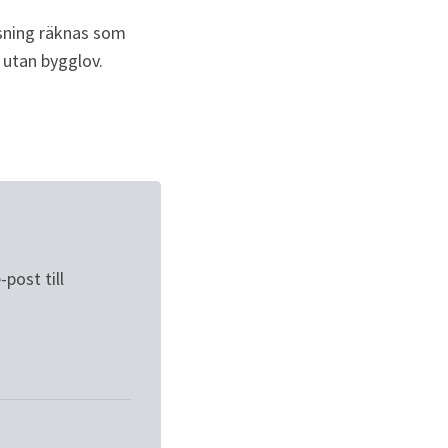
sning räknas som 
 utan bygglov.
ost till 