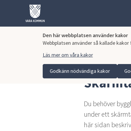
Den här webbplatsen använder kakor
Webbplatsen använder så kallade kakor fö
Läs mer om våra kakor
Hoppa till innehåll
Vara kommun
Bygga, miljö och infrastruktur
Bygg
Godkänn nödvändiga kakor
Go
Skärmt
Du behöver bygglo
under ett skärmt
här sidan beskriv