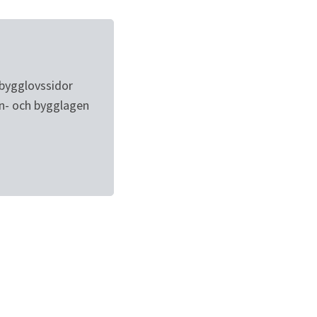
bygglovssidor 
n- och bygglagen 