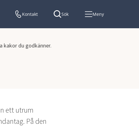
Kontakt
Sök
Meny
lka kakor du godkänner.
n ett utrum 
ndantag. På den 