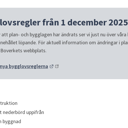
lovsregler från 1 december 2025
att plan- och bygglagen har ändrats ser vi just nu över våra 
nehållet löpande. För aktuell information om ändringar i pla
å Boverkets webbplats.
Länk till annan webbplats.
nya bygglovsreglerna
struktion
t nederbörd uppifrån
en byggnad