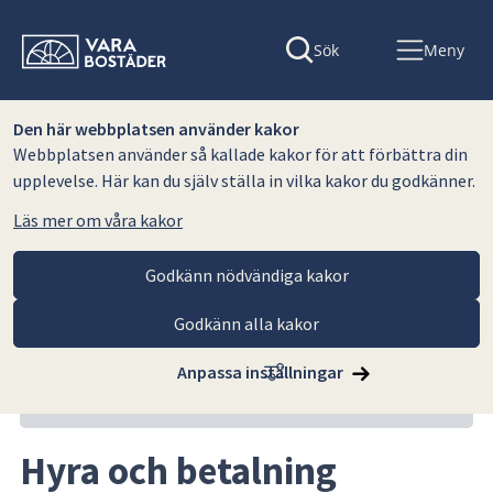
Sök
Meny
Den här webbplatsen använder kakor
Webbplatsen använder så kallade kakor för att förbättra din
upplevelse. Här kan du själv ställa in vilka kakor du godkänner.
Läs mer om våra kakor
Godkänn nödvändiga kakor
Godkänn alla kakor
Hoppa till innehåll
Vara Bostäder AB
För hyresgäster
Hyra och betalning
Anpassa inställningar
Relaterat innehåll
Hyra och betalning