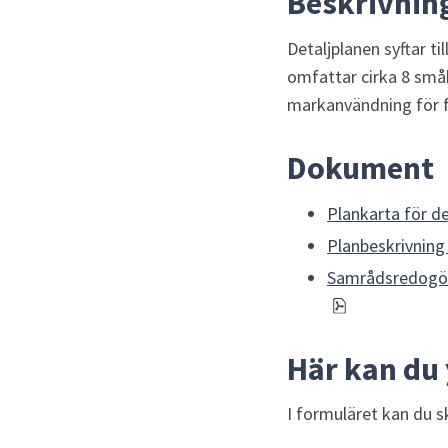
Beskrivnin
Detaljplanen syftar ti
omfattar cirka 8 småh
markanvändning för f
Dokument
Plankarta för d
Planbeskrivning
Samrådsredogöre
pdf, 1 MB.
Här kan du 
I formuläret kan du sk