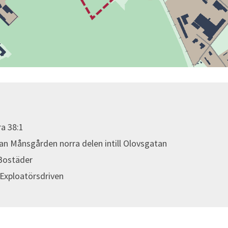
ra 38:1
n Månsgården norra delen intill Olovsgatan
Bostäder
/Exploatörsdriven