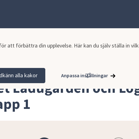
r att förbättra din upplevelse. Här kan du själv ställa in vi
hällsplanering
Pågående detaljplaner
Kvarteret Ladugården
dkänn alla kakor
Anpassa inställningar
et Ladugården och Log
app 1