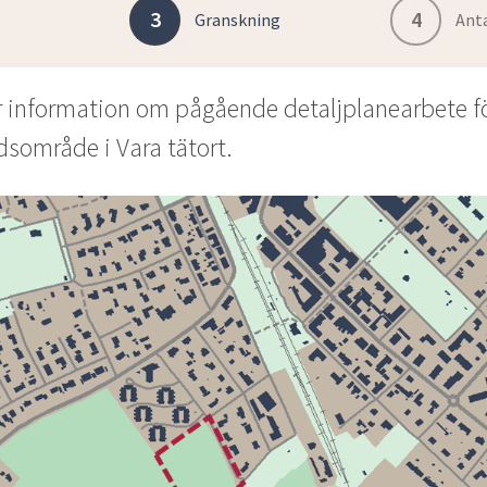
3
4
Granskning
Ant
r information om pågående detaljplanearbete fö
dsområde i Vara tätort.