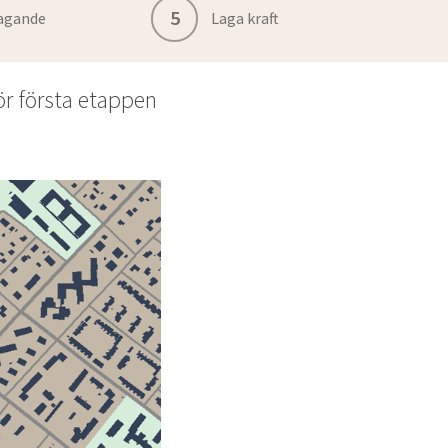
5
agande
Laga kraft
r första etappen 