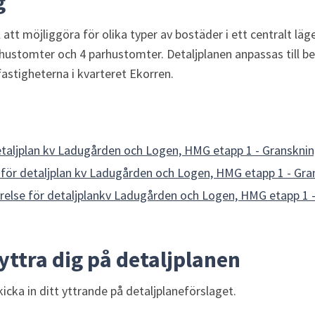
g
ll att möjliggöra för olika typer av bostäder i ett centralt läg
ustomter och 4 parhustomter. Detaljplanen anpassas till befi
astigheterna i kvarteret Ekorren.
etaljplan kv Ladugården och Logen, HMG etapp 1 - Granskni
 för detaljplan kv Ladugården och Logen, HMG etapp 1 - Gr
lse för detaljplankv Ladugården och Logen, HMG etapp 1 
yttra dig på detaljplanen
icka in ditt yttrande på detaljplaneförslaget.