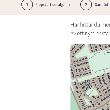
1
2
Uppstart detaljplan
Samråd
Här hittar du me
av ett nytt bosta