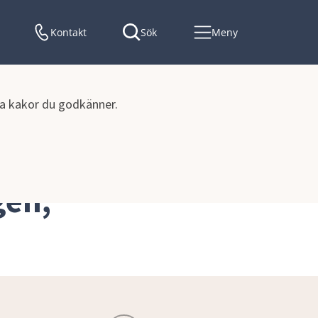
Kontakt
Sök
Meny
lka kakor du godkänner.
 och Logen, HMG etapp 1
en, 