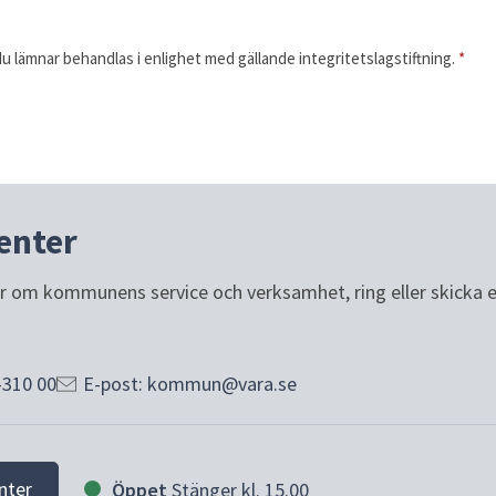
 lämnar behandlas i enlighet med gällande integritetslagstiftning.
*
enter
or om kommunens service och verksamhet, ring eller skicka e-p
-310 00
E-post: kommun@vara.se
nter
Öppet
Stänger kl. 15.00