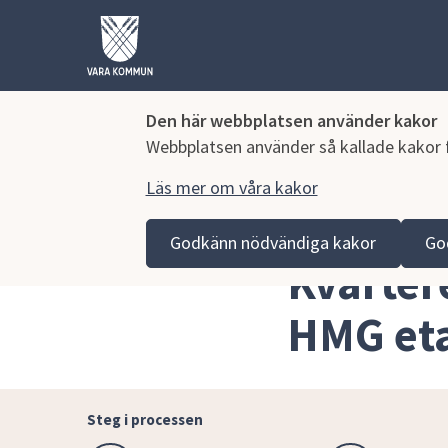
Den här webbplatsen använder kakor
Webbplatsen använder så kallade kakor fö
Läs mer om våra kakor
Hoppa till innehåll
Vara kommun
Bygga, miljö och infrastruktur
Sam
Godkänn nödvändiga kakor
Go
Kvarter
HMG et
Steg i processen