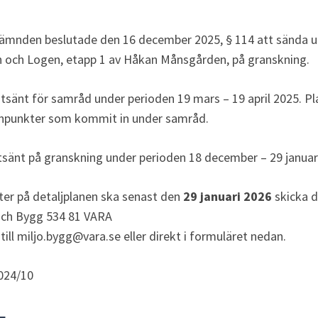
ämnden beslutade den 16 december 2025, § 114 att sända ut 
 och Logen, etapp 1 av Håkan Månsgården, på granskning.
tsänt för samråd under perioden 19 mars – 19 april 2025.
Pl
synpunkter som kommit in under samråd. 
tsänt på granskning under perioden 18 december – 29 januar
er på detaljplanen ska senast den 
29 januari 2026
 skicka d
och Bygg 534 81 VARA
 till miljo.bygg@vara.se eller direkt i formuläret nedan.
024/10