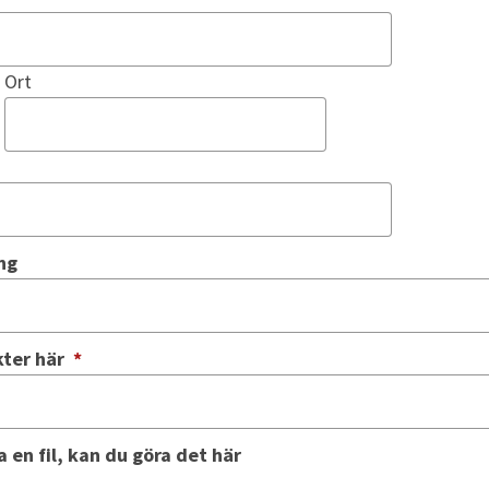
Ort
ng
(obligatorisk)
kter här
*
 en fil, kan du göra det här