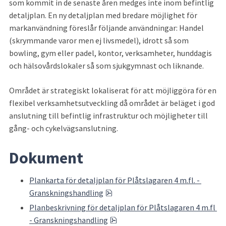
som kommit in de senaste åren medges inte inom befintlig 
detaljplan. En ny detaljplan med bredare möjlighet för 
markanvändning föreslår följande användningar: Handel 
(skrymmande varor men ej livsmedel), idrott så som 
bowling, gym eller padel, kontor, verksamheter, hunddagis 
och hälsovårdslokaler så som sjukgymnast och liknande.
Området är strategiskt lokaliserat för att möjliggöra för en 
flexibel verksamhetsutveckling då området är beläget i god 
anslutning till befintlig infrastruktur och möjligheter till 
gång- och cykelvägsanslutning.
Dokument
Plankarta för detaljplan för Plåtslagaren 4 m.fl. - 
pdf, 688.9 kB.
Granskningshandling
Planbeskrivning för detaljplan för Plåtslagaren 4 m.fl 
pdf, 1.5 MB.
- Granskningshandling