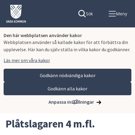
Sök
Meny
Den här webbplatsen använder kakor
Webbplatsen använder så kallade kakor för att förbättra din
upplevelse. Här kan du själv ställa in vilka kakor du godkänner.
Läs mer om våra kakor
Godkänn nödvändiga kakor
Godkänn alla kakor
Hoppa till innehåll
Vara kommun
Bygga, miljö och infrastruktur
Samhällsplanering
Pågående detaljplaner
Anpassa inställningar
Plåtslagaren 4 m.fl.
Plåtslagaren 4 m.fl.