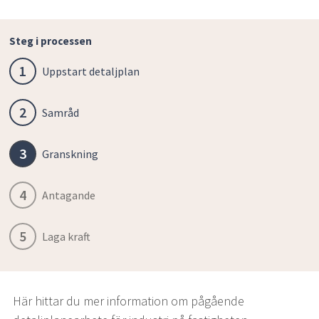
Steg i processen
1
Uppstart detaljplan
2
Samråd
3
Granskning
4
Antagande
5
Laga kraft
Här hittar du mer information om pågående 