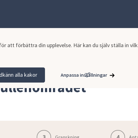
r att förbättra din upplevelse. Här kan du själv ställa in vi
hällsplanering
Pågående detaljplaner
Västra kullenområdet
dkänn alla kakor
Anpassa inställningar
kullenområdet
3
4
Granskning
Ant