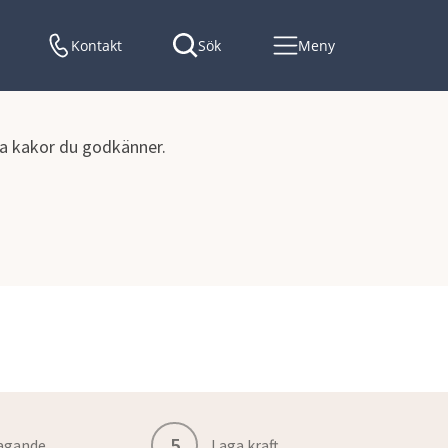
Kontakt
Sök
Meny
lka kakor du godkänner.
5
agande
Laga kraft