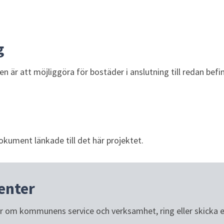
g
n är att möjliggöra för bostäder i anslutning till redan befint
dokument länkade till det här projektet.
enter
or om kommunens service och verksamhet, ring eller skicka e-p