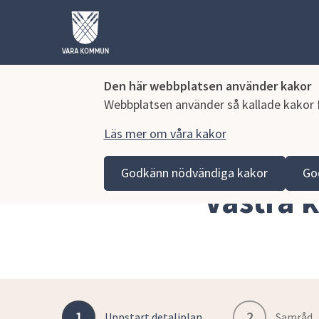
Den här webbplatsen använder kakor
Webbplatsen använder så kallade kakor fö
Läs mer om våra kakor
Hoppa till innehåll
Vara kommun
Bygga, miljö och infrastruktur
Sam
Godkänn nödvändiga kakor
Go
Västra 
1
2
Uppstart detaljplan
Samråd