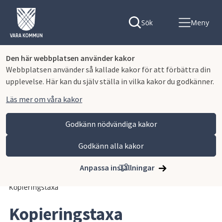
Sök
Meny
Den här webbplatsen använder kakor
Webbplatsen använder så kallade kakor för att förbättra din
upplevelse. Här kan du själv ställa in vilka kakor du godkänner.
Läs mer om våra kakor
Godkänn nödvändiga kakor
Godkänn alla kakor
Hoppa till innehåll
Vara kommun
Kommun och politik
Vår organisation och verksamhet
Anpassa inställningar
Planer och styrande dokument
Avgifter och taxor
Kopieringstaxa
Kopieringstaxa