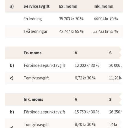
Avgift VA
a)
Serviceavgift
Ex. moms
Ink. moms
En ledning
35 203 kr 70 %
44 004 kr 70 %
Två ledningar
42 747 kr 85 %
53 433 kr 85 %
Avgift VA
Ex.
moms
V
S
b)
Förbindelsepunktavgift
12 000 kr 30 %
20 000 kr 
c)
Tomtyteavgift
6,72 kr 30 %
11,20 kr 5
Avgift VA
Ink. moms
V
S
b)
Förbindelsepunktavgift
15 750 kr 30 %
26 250 kr 
Tomtyteavgift
8,40 kr 30 %
14 kr
c)