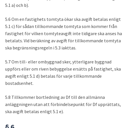
5.1 a) och b).
5.6
Om en fastighets tomtyta ökar ska avgift betalas enligt 
5.1 c) för sådan tillkommande tomtyta som kommer från 
fastighet för vilken tomtyteavgift inte tidigare ska anses ha 
betalats. Vid beräkning av avgift för tillkommande tomtyta 
ska begränsningsregeln i 5.3 iakttas.
5.7
Om till- eller ombyggnad sker, ytterligare byggnad 
uppförs eller om riven bebyggelse ersätts på fastighet, ska 
avgift enligt 5.1 d) betalas för varje tillkommande 
bostadsenhet.
5.8
Tillkommer bortledning av Df till den allmänna 
anläggningen utan att förbindelsepunkt för Df upprättats, 
ska avgift betalas enligt 5.1 e).
§ 6