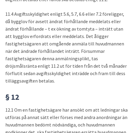
11.4
Avgiftsskyldighet enligt 5.6, 5.7, 6.6 eller 7.2 föreligger, 
då bygglov för avsett ändrat förhållande meddelats eller 
ändrat förhållande – t ex ökning av tomtyta – inträtt utan 
att bygglov erfordrats eller meddelats. Det åligger 
fastighetsägaren att omgående anmäla till huvudmannen 
när det ändrade förhållandet inträtt. Försummar 
fastighetsägaren denna anmälningsplikt, tas 
dröjsmålsränta enligt 11.2 ut för tiden från det två månader 
förflutit sedan avgiftsskyldighet inträdde och fram till dess 
tilläggsavgiften betalas.
§ 12
12.1 Om en fastighetsägare har ansökt om att ledningar ska 
utföras på annat sätt eller förses med andra anordningar än 
huvudmannen bedömt nödvändiga, och huvudmannen 
godkänner det, ska fastighetsägaren ersätta huvudmannen 