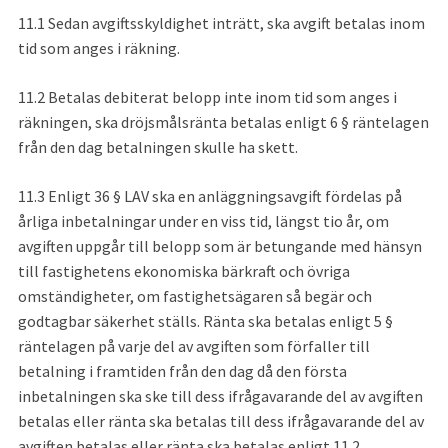
11.1
Sedan avgiftsskyldighet inträtt, ska avgift betalas inom 
tid som anges i räkning.
11.2
Betalas debiterat belopp inte inom tid som anges i 
räkningen, ska dröjsmålsränta betalas enligt 6 § räntelagen 
från den dag betalningen skulle ha skett.
11.3
Enligt 36 § LAV ska en anläggningsavgift fördelas på 
årliga inbetalningar under en viss tid, längst tio år, om 
avgiften uppgår till belopp som är betungande med hänsyn 
till fastighetens ekonomiska bärkraft och övriga 
omständigheter, om fastighetsägaren så begär och 
godtagbar säkerhet ställs. Ränta ska betalas enligt 5 § 
räntelagen på varje del av avgiften som förfaller till 
betalning i framtiden från den dag då den första 
inbetalningen ska ske till dess ifrågavarande del av avgiften 
betalas eller ränta ska betalas till dess ifrågavarande del av 
avgiften betalas eller ränta ska betalas enligt 11.2.