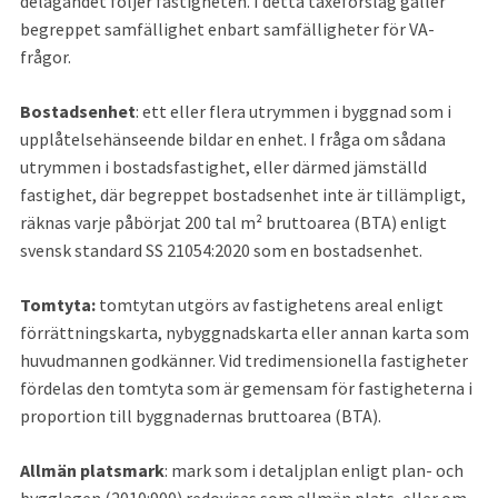
delägandet följer fastigheten. I detta taxeförslag gäller 
begreppet samfällighet enbart samfälligheter för VA-
frågor.
Bostadsenhet
: ett eller flera utrymmen i byggnad som i 
upplåtelsehänseende bildar en enhet. I fråga om sådana 
utrymmen i bostadsfastighet, eller därmed jämställd 
fastighet, där begreppet bostadsenhet inte är tillämpligt, 
räknas varje påbörjat 200 tal m² bruttoarea (BTA) enligt 
svensk standard SS 21054:2020 som en bostadsenhet.
Tomtyta: 
tomtytan utgörs av fastighetens areal enligt 
förrättningskarta, nybyggnadskarta eller annan karta som 
huvudmannen godkänner. Vid tredimensionella fastigheter 
fördelas den tomtyta som är gemensam för fastigheterna i 
proportion till byggnadernas bruttoarea (BTA).
Allmän platsmark
: mark som i detaljplan enligt plan- och 
bygglagen (2010:900) redovisas som allmän plats, eller om 