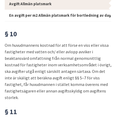
Den som svarar för att Allmän platsma
Avgift Allmän platsmark
En avgift per m2 Allmän platsmark för bortledning av dagva
§ 10
Om huvudmannens kostnad för att förse en viss eller vissa 
fastigheter med vatten och/ eller avlopp avviker i 
beaktansvärd omfattning från normal genomsnittlig 
kostnad för fastigheter inom verksamhetsområdet i övrigt, 
ska avgifter utgå enligt särskilt antagen särtaxa. Om det 
inte är skäligt att beräkna avgift enligt §§ 5–7 för viss 
fastighet, får huvudmannen i stället komma överens med 
fastighetsägaren eller annan avgiftsskyldig om avgiftens 
storlek.
§ 11