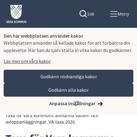
Sök
Meny
Den här webbplatsen använder kakor
Webbplatsen använder så kallade kakor för att förbättra din
upplevelse. Här kan du själv ställa in vilka kakor du godkänner.
Läs mer om våra kakor
Godkänn nödvändiga kakor
Godkänn alla kakor
Hoppa till innehåll
Vara kommun
Kommun och politik
Vår organisation och verksamhet
Anpassa inställningar
Planer och styrande dokument
Avgifter och taxor
Taxa för Vara kommuns allmänna vatten- och
avloppanläggningar, VA-taxa 2026