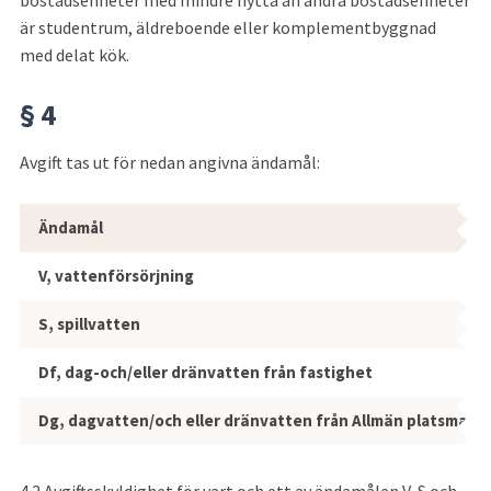
är studentrum, äldreboende eller komplementbyggnad 
med delat kök.
§ 4
Avgift tas ut för nedan angivna ändamål:
4.1 Avgift tas ut för nedan angivna ä
Ändamål
V, vattenförsörjning
S, spillvatten
Df, dag-och/eller dränvatten från fastighet
Dg, dagvatten/och eller dränvatten från Allmän platsmark
4.2 Avgiftsskyldighet för vart och ett av ändamålen V, S och 