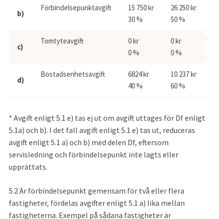
Förbindelsepunktavgift
15 750 kr
26 250 kr
10
b)
30 %
50 %
2
Tomtyteavgift
0 kr
0 kr
0 
c)
0 %
0 %
0
Bostadsenhetsavgift
6824 kr
10 237 kr
d)
40 %
60 %
* Avgift enligt 5.1 e) tas ej ut om avgift uttages för Df enligt 
5.1a) och b). I det fall avgift enligt 5.1 e) tas ut, reduceras 
avgift enligt 5.1 a) och b) med delen Df, eftersom 
servisledning och förbindelsepunkt inte lagts eller 
upprättats.
5.2
Är förbindelsepunkt gemensam för två eller flera 
fastigheter, fördelas avgifter enligt 5.1 a) lika mellan 
fastigheterna. Exempel på sådana fastigheter är 