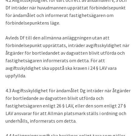
Df inträder när huvudmannen upprättat förbindelsepunkt 
för ändamålet och informerat fastighetsägaren om 
förbindelsepunktens läge.
Avleds Df till den allmänna anläggningen utan att 
förbindelsepunkt upprättats, inträder avgiftsskyldighet när 
åtgärder för bortledandet av dagvatten blivit utförda och 
fastighetsägaren informerats om detta. För att 
avgiftsskyldighet ska uppstå ska kraven i 24 § LAV vara 
uppfyllda.
4.3 Avgiftsskyldighet för ändamålet Dg inträder när åtgärder 
för bortledande av dagvatten blivit utförda och 
fastighetsägaren enligt 26 § LAV, eller den som enligt 27 § 
LAV ansvarar för att Allmän platsmark ställs i ordning och 
underhålls, informerats om detta.
4.4
Anläggningsavgift ska beräknas enligt taxa som gäller 