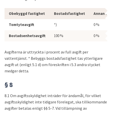
Bebyggs Obebyggd fastighet ska reste
Obebyggd fastighet
Bostadsfastighet
Annan fast
Tomtyteavgift
*)
0 %
Bostadsenhetsavgift
100 %
0 %
Avgifterna är uttryckta i procent av full avgift per 
vattentjänst. * Bebyggs bostadsfastighet tas ytterligare 
avgift ut (enligt 5.1 d) om föreskriften i 5.3 andra stycket 
medger detta.
§ 8
8.1
Om avgiftsskyldighet inträder för ändamål, för vilket 
avgiftsskyldighet inte tidigare förelegat, ska tillkommande 
avgifter betalas enligt §§ 5-7. Vid tillämpning av 