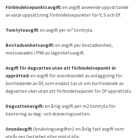
Förbindelsepunktsavgift: 
en avgift avseende upprättande 
av varje uppsättning förbindelsepunkter för V, S och Df.
Tomtyteavgift
: en avgift per m² tomtyta.
Bostadsenhetsavgift: 
en avgift per bostadsenhet, 
motsvarades i P96 av lägenhetsavgift.
Avgift för dagvatten 
utan att förbindelsepunkt är 
upprättad:
 en avgift för anordnandet av anläggning för 
bortledande av Df, som endast tas ut om bortledande av 
dagvatten sker utan att förbindelsepunkt för Df upprättats.
Dagvattenavgift: 
en årlig avgift per m
2
 tomtyta för 
hantering av dag- och dräneringsvatten.
Grundavgift 
(brukningsavgifter): en årlig fast avgift som 
utgår per fastighet eller mätställe.