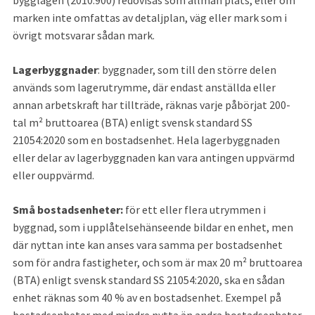
marken inte omfattas av detaljplan, väg eller mark som i 
övrigt motsvarar sådan mark.
Lagerbyggnader
: byggnader, som till den större delen 
används som lagerutrymme, där endast anställda eller 
annan arbetskraft har tillträde, räknas varje påbörjat 200-
tal m² bruttoarea (BTA) enligt svensk standard SS 
21054:2020 som en bostadsenhet. Hela lagerbyggnaden 
eller delar av lagerbyggnaden kan vara antingen uppvärmd 
eller ouppvärmd.
Små bostadsenheter: 
för ett eller flera utrymmen i 
byggnad, som i upplåtelsehänseende bildar en enhet, men 
där nyttan inte kan anses vara samma per bostadsenhet 
som för andra fastigheter, och som är max 20 m² bruttoarea 
(BTA) enligt svensk standard SS 21054:2020, ska en sådan 
enhet räknas som 40 % av en bostadsenhet. Exempel på 
bostadsenheter med mindre nytta än andra bostadsenheter 