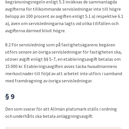
begränsningsregeln enligt 5.3 inräknas de sammanlagda 
avgifterna för tillkommande servisledningar inte till högre 
belopp än 100 procent av avgiften enligt 5.1 a) respektive 6.1 
a), även om servisledningarna lagts vid olika tillfällen och 
avgifterna därmed blivit högre.
8.2
För servisledning som på fastighetsägarens begäran 
utförs senare än övriga servisledningar för fastigheten ska, 
utöver avgift enligt §§ 5-7, en etableringsavgift betalas om 
15 000 kr. Etableringsavgiften avses täcka huvudmannens 
merkostnader till följd av att arbetet inte utförs i samband 
med framdragning av övriga servisledningar.
§ 9
Den som svarar för att Allmän platsmark ställs i ordning 
och underhålls ska betala anläggningsavgift: