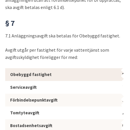
ska avgift betalas enligt 6.1 d).
§ 7
7.1 Anläggningsavgift ska betalas för Obebyggd fastighet.
Avgift utgår per fastighet för varje vattentjänst som 
avgiftsskyldighet föreligger för med:
Avgift utgår per fastighet för varje v
Obebyggd fastighet
Bos
Serviceavgift
100
Förbindelsepunktavgift
100
Tomtyteavgift
100
Bostadsenhetsavgift
0 %