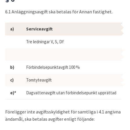
6.1 Anläggningsavgift ska betalas för Annan fastighet.
Anläggningsavgift för Annan fastighe
a)
Serviceavgift
E
Tre ledningar V, S, Df
50
b)
Förbindelsepunktavgift 100 %
42
c)
Tomtyteavgift
22
e)*
Dagvattenavgift utan förbindelsepunkt upprättad
0 
Föreligger inte avgiftsskyldighet för samtliga i 4.1 angivna 
ändamål, ska betalas avgifter enligt följande: