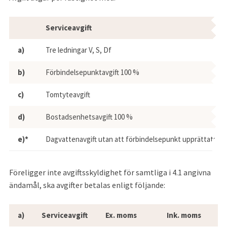
Avgift utgår per fastighet med:
Serviceavgift
a)
Tre ledningar V, S, Df
b)
Förbindelsepunktavgift 100 %
c)
Tomtyteavgift
d)
Bostadsenhetsavgift 100 %
e)*
Dagvattenavgift utan att förbindelsepunkt upprättats
Föreligger inte avgiftsskyldighet för samtliga i 4.1 angivna 
ändamål, ska avgifter betalas enligt följande:
Avgifter VA
a)
Serviceavgift
Ex. moms
Ink. moms