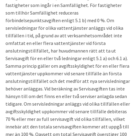
fastigheter som ingår i en Samfällighet. För fastigheter 
som tillhör Samfällighet reduceras 
förbindelsepunktsavgiften enligt 5.1 b) med 0 %. Om 
servisledningar för olika vattentjänster anläggs vid olika 
tillfällen i tid, på grund av att verksamhetsområdet inte 
omfattat en eller flera vattentjänster vid första 
anslutningstillfället, har huvudmannen rätt att ta ut 
Servisavgift för en eller två ledningar enligt 5.1 a) och 6.1 a). 
Samma princip gäller om avgiftsskyldighet för en eller flera 
vattentjänster uppkommer vid senare tillfälle än första 
anslutningstillfället och det medför att nya servisledningar 
behöver anläggas. Vid beräkning av Servisavgiften tas inte 
hänsyn till om det finns en eller två serviser anlagda sedan 
tidigare. Om servisledningar anläggs vid olika tillfällen eller 
avgiftsskyldighet uppkommer vid senare tillfälle debiteras 
70 % eller mer av full servisavgift vid olika tillfällen, vilket 
innebär att den totala servisavgiften kommer att uppgå till 
mer än 100 %. Oavsett om total Servisavgift överstiger 100 