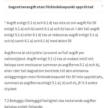
Dagvattenavgift utan förbindelsepunkt upprättad
100
* Avgift enligt 5.1 e) och 6.1 d) tas inte ut om avgift för Df 
enligt 5.1 a) och b) samt 6.1 a) och b) tas ut. I det fall avgift 
enligt 5.1 e) eller 6.1 d) tas ut reduceras avgift enligt 5.1 a) 
och b) samt 6.1 a) och 6.1 b) med delen Df.
Avgifterna är uttryckta i procent av full avgift per 
vattentjänst. Avgift enligt 5.1 c) tas ut endast intill ett 
belopp som motsvarar summan av avgifterna 5.1 a) och b), 
eller i det fall dagvatten bortleds till den allmänna 
anläggningen men förbindelsepunkt för Df inte upprättats, 
summan av avgifterna enligt 5.1 a), b) och e), jfr 5.3 andra 
stycket.
7.2 Bebyggs Obebyggd fastighet ska resterande avgifter 
betalas enligt följande: