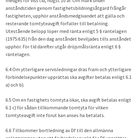
medges för viss tid, högst 10 år. Om mark under 
anståndstiden genom fastighetsbildningsåtgärd frångår 
fastigheten, upphör anståndsmedgivandet att gälla och 
resterande tomtyteavgift förfaller till betalning. 
Utestående belopp löper med ränta enligt 5 § räntelagen 
(1975:635) från den dag anståndet beviljades tills anståndet 
upphör. För tid därefter utgår dröjsmålsränta enligt 6 § 
räntelagen.
6.4
Om ytterligare servisledningar dras fram och ytterligare 
förbindelsepunkter upprättas ska avgifter betalas enligt 6.1 
a) och b).
6.5
Om en fastighets tomtyta ökar, ska avgift betalas enligt 
6.1 c) för sådan tillkommande tomtyta för vilken 
tomtyteavgift inte förut kan anses ha betalats.
6.6
Tillkommer bortledning av Df till den allmänna 
anläggningen utan att förbindelsepunkt för Df upprättas, 