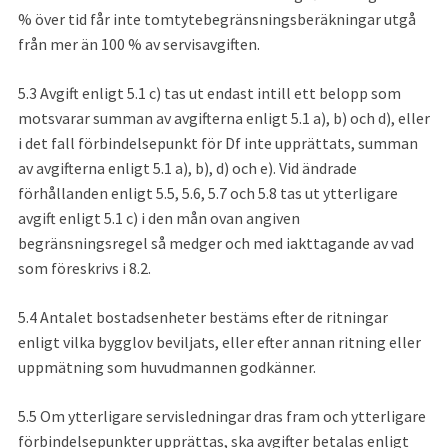
% över tid får inte tomtytebegränsningsberäkningar utgå 
från mer än 100 % av servisavgiften.
5.3
Avgift enligt 5.1 c) tas ut endast intill ett belopp som 
motsvarar summan av avgifterna enligt 5.1 a), b) och d), eller 
i det fall förbindelsepunkt för Df inte upprättats, summan 
av avgifterna enligt 5.1 a), b), d) och e). Vid ändrade 
förhållanden enligt 5.5, 5.6, 5.7 och 5.8 tas ut ytterligare 
avgift enligt 5.1 c) i den mån ovan angiven 
begränsningsregel så medger och med iakttagande av vad 
som föreskrivs i 8.2.
5.4
Antalet bostadsenheter bestäms efter de ritningar 
enligt vilka bygglov beviljats, eller efter annan ritning eller 
uppmätning som huvudmannen godkänner.
5.5
Om ytterligare servisledningar dras fram och ytterligare 
förbindelsepunkter upprättas, ska avgifter betalas enligt 