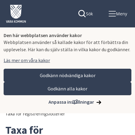
Sök
Meny
Den här webbplatsen använder kakor
Webbplatsen använder så kallade kakor för att förbättra din
upplevelse. Här kan du själv ställa in vilka kakor du godkänner.
Läs mer om våra kakor
Godkänn nödvändiga kakor
Godkänn alla kakor
Hoppa till innehåll
Vara kommun
Kommun och politik
Vår organisation och verksamhet
Anpassa inställningar
Planer och styrande dokument
Avgifter och taxor
Taxa för registreringslotterier
Taxa för 