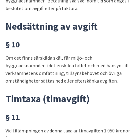
byggnadsnämnden. Betalning ska ske inom tid som anges i 
beslutet om avgift eller på faktura.
Nedsättning av avgift
§ 10
Om det finns särskilda skäl, får miljö- och 
byggnadsnämnden i det enskilda fallet och med hänsyn till 
verksamhetens omfattning, tillsynsbehovet och övriga 
omständigheter sättas ned eller efterskänka avgiften.
Timtaxa (timavgift)
§ 11
Vid tillämpningen av denna taxa är timavgiften 1 050 kronor 