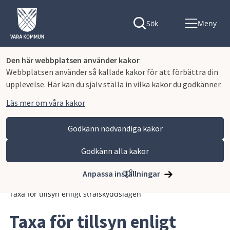
Sök
Meny
Den här webbplatsen använder kakor
Webbplatsen använder så kallade kakor för att förbättra din
upplevelse. Här kan du själv ställa in vilka kakor du godkänner.
Läs mer om våra kakor
Godkänn nödvändiga kakor
Godkänn alla kakor
Hoppa till innehåll
Vara kommun
Kommun och politik
Vår organisation och verksamhet
Anpassa inställningar
Planer och styrande dokument
Avgifter och taxor
Taxa för tillsyn enligt strålskyddslagen
Taxa för tillsyn enligt 